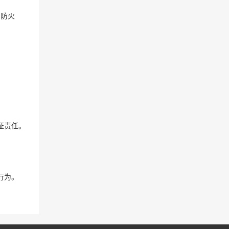
、防火
证责任。
行为。