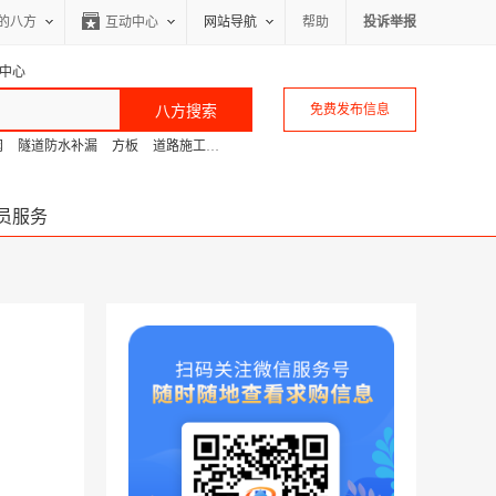
的八方
互动中心
网站导航
帮助
投诉举报
中心
免费发布信息
阀
隧道防水补漏
方板
道路施工
工业秤
活塞电磁阀
路poe
数控切割
护栏
员服务