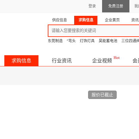
登录
免费注册
我
供应信息
求购信息
企业黄页
资讯
东莞制造
°弯头
灯饰灯具
昊能蓄电池
三位四通
Hot
求购信息
行业资讯
企业视频
会
报价已截止