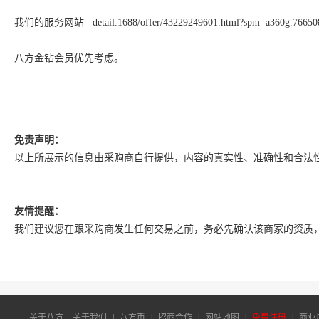
我们的服务网站   detail.1688/offer/43229249601.html?spm=a360g.76650
八方
金钻会员
优先考虑。
免责声明：
以上所展示的信息由采购商自行提供，内容的真实性、准确性和合法
友情提醒：
我们建议您在跟采购商发生任何交易之前，务必先确认该商家的资质
关于八方
关于我们
|
八方币
|
招商合作
|
网站地图
|
免费注册
|
商业