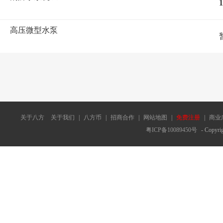
1
高压微型水泵
关于八方
关于我们
|
八方币
|
招商合作
|
网站地图
|
免费注册
|
商业
粤ICP备10089450号
- Copyrig