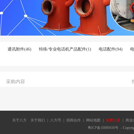
通讯附件
(46)
特殊/专业电话机产品配件
(1)
电话配件
(94)
采购内容
关于八方
关于我们
|
八方币
|
招商合作
|
网站地图
|
免费注册
|
商业
粤ICP备10089450号
- Copyrig