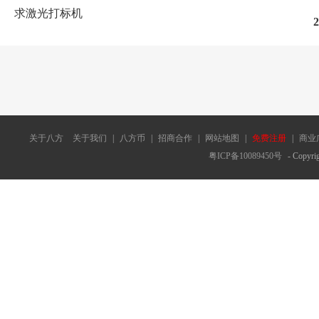
求激光打标机
2
关于八方
关于我们
|
八方币
|
招商合作
|
网站地图
|
免费注册
|
商业
粤ICP备10089450号
- Copyrig