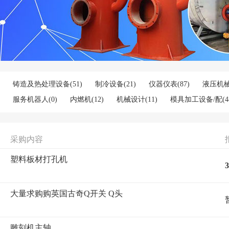
铸造及热处理设备
(51)
制冷设备
(21)
仪器仪表
(87)
液压机械
服务机器人
(0)
内燃机
(12)
机械设计
(11)
模具加工设备/配
(4
检测设备
(2)
结晶设备
(0)
减速机/变速机
(25)
机床配附件及
工业机器人
(6)
电脑产品制造设备
(2)
干燥设备
(26)
服装加
采购内容
化工管道及配件
(2)
纺织机械设备
(28)
消音降噪设备
(1)
阀
塑料板材打孔机
传动件
(42)
电焊/切割设备
(71)
清洗、清理设备
(0)
电工电
3
大量求购购英国古奇Q开关 Q头
雕刻机主轴