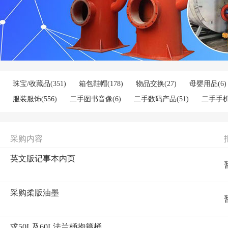
珠宝/收藏品
(351)
箱包鞋帽
(178)
物品交换
(27)
母婴用品
(6)
服装服饰
(556)
二手图书音像
(6)
二手数码产品
(51)
二手手
二手办公用品
(224)
二手办公设备
(5)
宠物
(12)
采购内容
英文版记事本内页
采购柔版油墨
求50L及60L法兰桶抱箍桶