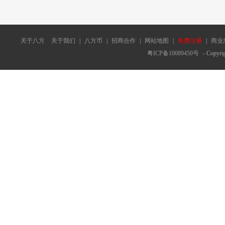
关于八方
关于我们
|
八方币
|
招商合作
|
网站地图
|
免费注册
|
商业
粤ICP备10089450号
- Copyrig