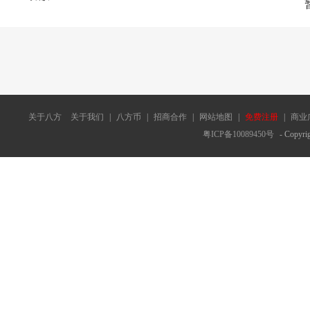
关于八方
关于我们
|
八方币
|
招商合作
|
网站地图
|
免费注册
|
商业
粤ICP备10089450号
- Copyrig