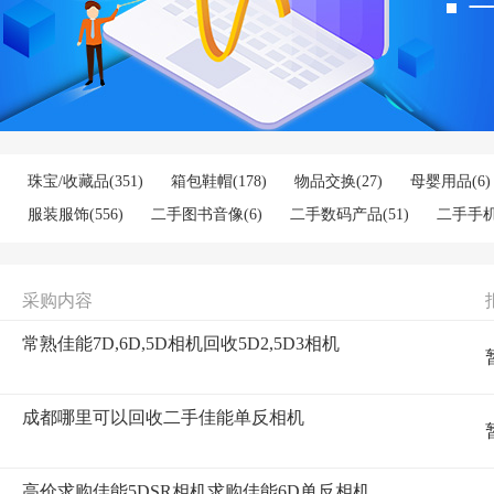
珠宝/收藏品
(351)
箱包鞋帽
(178)
物品交换
(27)
母婴用品
(6)
服装服饰
(556)
二手图书音像
(6)
二手数码产品
(51)
二手手
二手办公用品
(224)
二手办公设备
(5)
宠物
(12)
采购内容
常熟佳能7D,6D,5D相机回收5D2,5D3相机
成都哪里可以回收二手佳能单反相机
高价求购佳能5DSR相机求购佳能6D单反相机